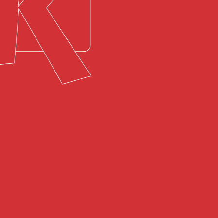
S VÍCE?
Vzdálená
podpora