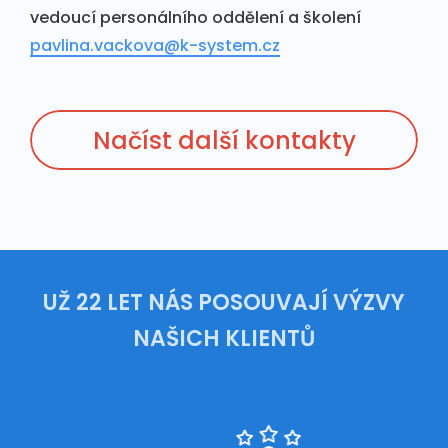
vedoucí personálního oddělení a školení
pavlina.vackova@k-system.cz
Načíst další kontakty
UŽ 22 LET NÁS POSOUVAJÍ VÝZVY
NAŠICH KLIENTŮ