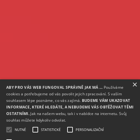
×
ABY PRO VÁS WEB FUNGOVAL SPRÁVNĚ JAK MÁ …
Používáme
cookies a potřebujeme od vás povolit jejich zpracování. S vaším
souhlasem lépe poznáme, co vás zajímá.
BUDEME VÁM UKAZOVAT
INFORMACE, KTERÉ HLEDÁTE, A NEBUDEME VÁS OBTĚŽOVAT TĚMI
OSTATNÍMI.
Jak na našem webu, tak i v nabídce na internetu. Svůj
souhlas můžete kdykoliv odvolat.
NUTNÉ
STATISTICKÉ
PERSONALIZAČNÍ